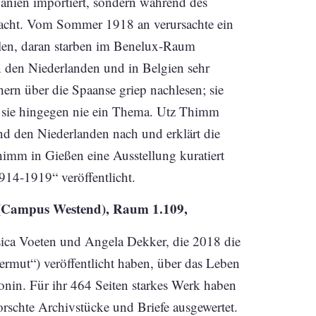
anien importiert, sondern während des
racht. Vom Sommer 1918 an verursachte ein
len, daran starben im Benelux-Raum
 den Niederlanden und in Belgien sehr
ern über die Spaanse griep nachlesen; sie
war sie hingegen nie ein Thema. Utz Thimm
nd den Niederlanden nach und erklärt die
imm in Gießen eine Ausstellung kuratiert
14-1919“ veröffentlicht.
(Campus Westend), Raum 1.109,
ssica Voeten und Angela Dekker, die 2018 die
mut“) veröffentlicht haben, über das Leben
onin. Für ihr 464 Seiten starkes Werk haben
orschte Archivstücke und Briefe ausgewertet.