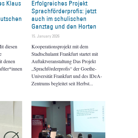
es Klaus
Erfolgreiches Projekt
Sprachförderprofis: jetzt
eutschen
auch im schulischen
Ganztag und den Horten
15. January 2026
it diesen
Kooperationsprojekt mit dem
e
Stadtschulamt Frankfurt startet mit
it denen
Auftaktveranstaltung Das Projekt
aftler*innen
„Sprachförderprofis“ der Goethe-
Universität Frankfurt und des IDeA-
Zentrums begleitet seit Herbst