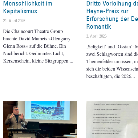
Menschlichkeit im
Dritte Verleihung d
Kapitalismus
Heyne-Preis zur
Erforschung der D
21. April 2026
Romantik
Die Chaincourt Theatre Group
2. April 2026
brachte David Mamets »Glengarry
Glenn Ross« auf die Bühne. Ein
‚Seligkeit‘ und ‚Ossian‘: M
Nachbericht. Gedimmtes Licht,
zwei Schlagworten sind di
Kerzenschein, kleine Sitzgruppen:
Themenfelder umrissen, m
sich die beiden Wissensch
beschäftigten, die 2026