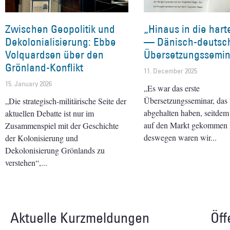
Zwischen Geopolitik und
„Hinaus in die hart
Dekolonialisierung: Ebbe
— Dänisch-deutsc
Volquardsen über den
Übersetzungssemin
Grönland-Konflikt
11. December 2025
15. January 2026
„Es war das erste
Übersetzungsseminar, das 
„Die strategisch-militärische Seite der
abgehalten haben, seitde
aktuellen Debatte ist nur im
auf den Markt gekommen i
Zusammenspiel mit der Geschichte
deswegen waren wir
der Kolonisierung und
Dekolonisierung Grönlands zu
verstehen“,
Aktuelle Kurzmeldungen
Öff