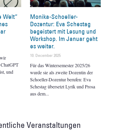
e Welt“
Monika-Schoeller-
hes
Dozentur: Eva Schestag
ar
begeistert mit Lesung und
Workshop. Im Januar geht
es weiter.
10. December 2025
wir
m ChatGPT
Für das Wintersemester 2025/26
st, und
wurde sie als zweite Dozentin der
Schoeller-Dozentur berufen: Eva
Schestag übersetzt Lyrik und Prosa
aus dem
entliche Veranstaltungen