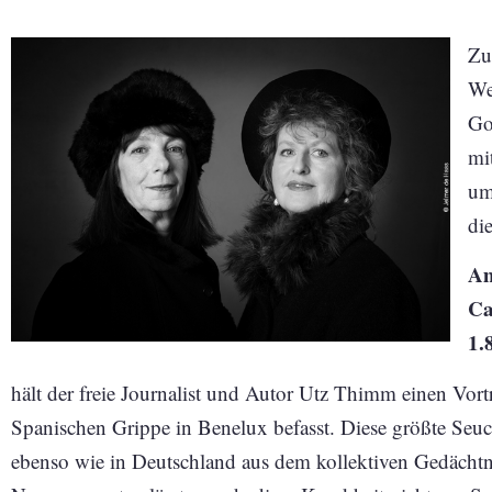
Zu
We
Go
mi
um
di
Am
Ca
1.
hält der freie Journalist und Autor Utz Thimm einen Vortr
Spanischen Grippe in Benelux befasst. Diese größte Seuch
ebenso wie in Deutschland aus dem kollektiven Gedächtn