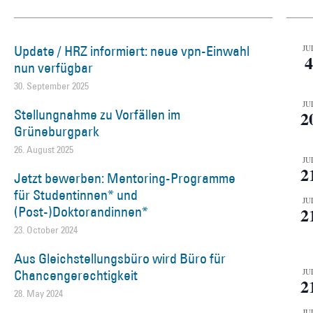
Update / HRZ informiert: neue vpn-Einwahl
JU
4
nun verfügbar
30. September 2025
JU
Stellungnahme zu Vorfällen im
2
Grüneburgpark
26. August 2025
JU
2
Jetzt bewerben: Mentoring-Programme
für Studentinnen* und
JU
(Post-)Doktorandinnen*
2
23. October 2024
Aus Gleichstellungsbüro wird Büro für
Chancengerechtigkeit
JU
2
28. May 2024
JU