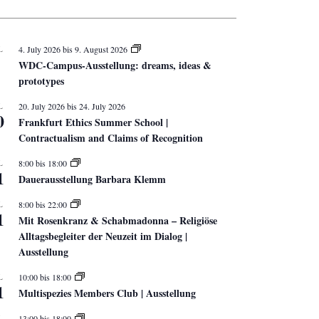
L
4. July 2026
bis
9. August 2026
WDC-Campus-Ausstellung: dreams, ideas &
prototypes
L
20. July 2026
bis
24. July 2026
0
Frankfurt Ethics Summer School |
Contractualism and Claims of Recognition
L
8:00
bis
18:00
1
Dauerausstellung Barbara Klemm
L
8:00
bis
22:00
1
Mit Rosenkranz & Schabmadonna – Religiöse
Alltagsbegleiter der Neuzeit im Dialog |
Ausstellung
L
10:00
bis
18:00
1
Multispezies Members Club | Ausstellung
L
13:00
bis
18:00