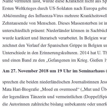
Name vermuten lässt, wurde diese Krankheit nicht aus Sp
Ersten Weltkrieges durch US-Soldaten nach Europa geb
Abkömmling des Influenza-Virus mehrere Krankheitswel
Zehntausende von Menschen. Dieses Massensterben ist in
unterschiedlich präsent: Niederländer können in Sachbüch
wurde karikiert und literarisch verarbeitet. In Belgien 
zeichnet den Verlauf der Spanischen Grippe in Belgien u
Unterschiede in den Erinnerungskulturen. 2014 hat U. Th
und einen Band zu den „Gefangenen im Krieg. Gießen 19
Am 27. November 2018 um 19 Uhr
im Seminarhaus 
sprechen die beiden niederländischen Journalistinnen Je
Mata Hari-Biografie „Moed en overmoed“ („Mut und Über
der legendären Tänzerin und vermeintlichen (Doppel)Spi
die Autorinnen zahlreiche bislang unbekannte oder unerf