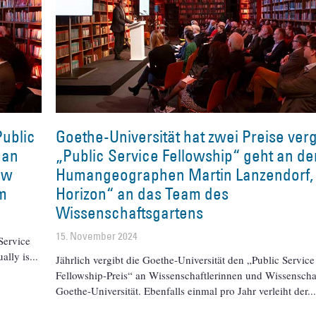
Public
Goethe-Universität hat zwei Preise ver
man
„Public Service Fellowship“ geht an de
ew
Humangeographen Martin Lanzendorf
m
Horizon“ an das Team des
Wissenschaftsgartens
15. November 2024
Service
ally is
Jährlich vergibt die Goethe-Universität den „Public Service
Fellowship-Preis“ an Wissenschaftlerinnen und Wissenschaf
Goethe-Universität. Ebenfalls einmal pro Jahr verleiht der