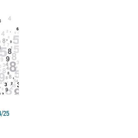
s
4/25