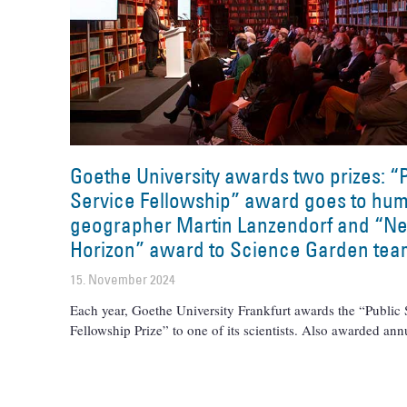
Goethe University awards two prizes: “
Service Fellowship” award goes to hu
geographer Martin Lanzendorf and “N
Horizon” award to Science Garden tea
15. November 2024
Each year, Goethe University Frankfurt awards the “Public 
Fellowship Prize” to one of its scientists. Also awarded annu