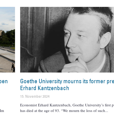
rben
Goethe University mourns its former pr
Erhard Kantzenbach
15. November 2024
Economist Erhard Kantzenbach, Goethe University’s first p
 Im
has died at the age of 93. “We mourn the loss of such