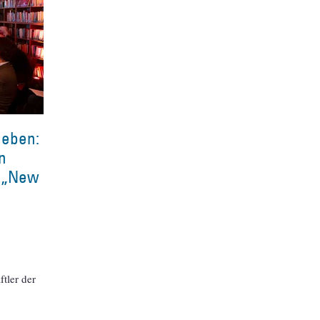
geben:
n
, „New
tler der