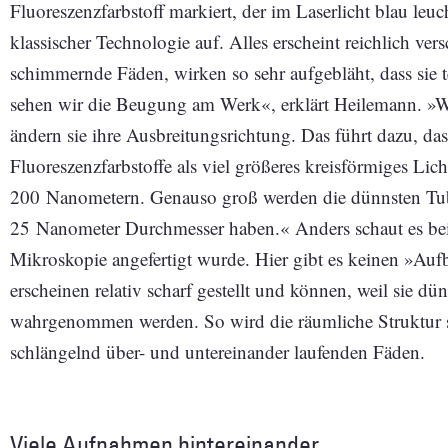
Fluoreszenzfarbstoff markiert, der im Laserlicht blau leuc
klassischer Technologie auf. Alles erscheint reichlich v
schimmernde Fäden, wirken so sehr aufgebläht, dass sie t
sehen wir die Beugung am Werk«, erklärt Heilemann. »We
ändern sie ihre Ausbreitungsrichtung. Das führt dazu, da
Fluoreszenzfarbstoffe als viel größeres kreisförmiges Lic
200 Nanometern. Genauso groß werden die dünnsten Tubul
25 Nanometer Durchmesser haben.« Anders schaut es bei
Mikroskopie ange­fertigt wurde. Hier gibt es keinen »Auf
erscheinen relativ scharf gestellt und können, weil sie d
wahrgenommen werden. So wird die räumliche Struktur si
schlängelnd über- und untereinander laufenden Fäden.
Viele Aufnahmen hintereinander