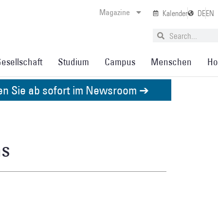
Magazine
Kalender
DE
EN
esellschaft
Studium
Campus
Menschen
Ho
den Sie ab sofort im Newsroom ➔
ns