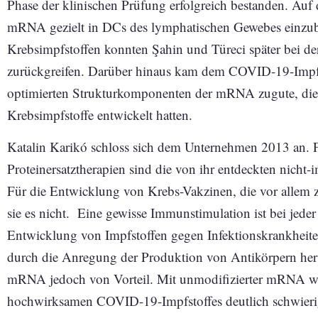
Phase der klinischen Prüfung erfolgreich bestanden. Auf 
mRNA gezielt in DCs des lymphatischen Gewebes einzubr
Krebsimpfstoffen konnten Şahin und Türeci später bei 
zurückgreifen. Darüber hinaus kam dem COVID-19-Impfs
optimierten Strukturkomponenten der mRNA zugute, die S
Krebsimpfstoffe entwickelt hatten.
Katalin Karikó schloss sich dem Unternehmen 2013 an. 
Proteinersatztherapien sind die von ihr entdeckten nic
Für die Entwicklung von Krebs-Vakzinen, die vor allem ze
sie es nicht. Eine gewisse Immunstimulation ist bei jede
Entwicklung von Impfstoffen gegen Infektionskrankheite
durch die Anregung der Produktion von Antikörpern herv
mRNA jedoch von Vorteil. Mit unmodifizierter mRNA wär
hochwirksamen COVID-19-Impfstoffes deutlich schwierige