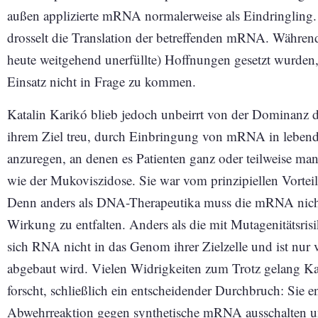
außen applizierte mRNA normalerweise als Eindringling.
drosselt die Translation der betreffenden mRNA. Währe
heute weitgehend unerfüllte) Hoffnungen gesetzt wurden
Einsatz nicht in Frage zu kommen.
Katalin Karikó blieb jedoch unbeirrt von der Dominanz
ihrem Ziel treu, durch Einbringung von mRNA in lebend
anzuregen, an denen es Patienten ganz oder teilweise man
wie der Mukoviszidose. Sie war vom prinzipiellen Vorteil
Denn anders als DNA-Therapeutika muss die mRNA nicht
Wirkung zu entfalten. Anders als die mit Mutagenitätsris
sich RNA nicht in das Genom ihrer Zielzelle und ist nur v
abgebaut wird. Vielen Widrigkeiten zum Trotz gelang Kar
forscht, schließlich ein entscheidender Durchbruch: Sie e
Abwehrreaktion gegen synthetische mRNA ausschalten und