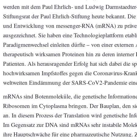
werden mit dem Paul Ehrlich- und Ludwig Darmstaedter-
Stiftungsrat der Paul Ehrlich-Stiftung heute bekannt. Die
und Entwicklung von messenger-RNA (mRNA) zu präven
ausgezeichnet. Sie haben eine Technologieplattform etabli
Paradigmenwechsel einleiten dürfte – von einer externen
therapeutisch wirksamen Proteinen hin zu deren interner
Patienten. Als herausragender Erfolg hat sich dabei die s
hochwirksamen Impfstoffes gegen die Coronavirus-Krank
weltweiten Eindämmung der SARS-CoV2-Pandemie eine e
mRNAs sind Botenmoleküle, die genetische Information
Ribosomen im Cytoplasma bringen. Der Bauplan, den sie ü
an. In diesem Prozess der Translation wird genetische Inf
Im Gegensatz zur DNA sind mRNAs sehr instabile Molekül
ihre Hauptschwäche für eine pharmazeutische Nutzung.