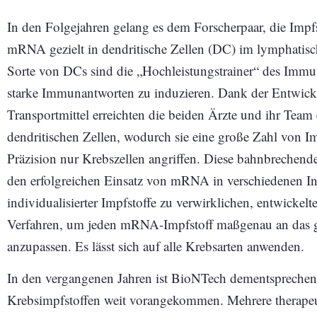
In den Folgejahren gelang es dem Forscherpaar, die Impf
mRNA gezielt in dendritische Zellen (DC) im lymphatis
Sorte von DCs sind die „Hochleistungstrainer“ des Imm
starke Immunantworten zu induzieren. Dank der Entwickl
Transportmittel erreichten die beiden Ärzte und ihr Tea
dendritischen Zellen, wodurch sie eine große Zahl von I
Präzision nur Krebszellen angriffen. Diese bahnbrechende
den erfolgreichen Einsatz von mRNA in verschiedenen I
individualisierter Impfstoffe zu verwirklichen, entwicke
Verfahren, um jeden mRNA-Impfstoff maßgenau an das ge
anzupassen. Es lässt sich auf alle Krebsarten anwenden.
In den vergangenen Jahren ist BioNTech dementspreche
Krebsimpfstoffen weit vorangekommen. Mehrere therapeut