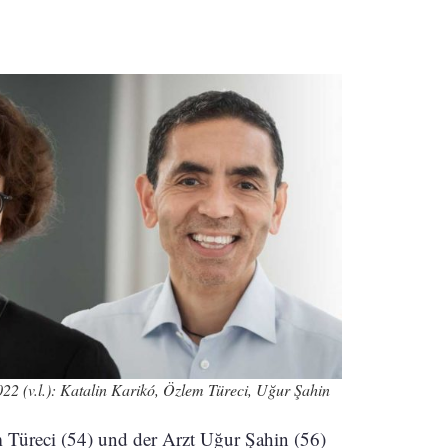
22 (v.l.): Katalin Karikó, Özlem Türeci, Uğur Şahin
 Türeci (54) und der Arzt Uğur Şahin (56)