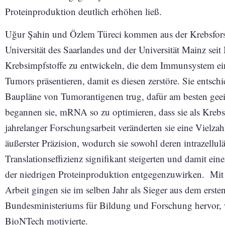
Proteinproduktion deutlich erhöhen ließ.
Uğur Şahin und Özlem Türeci kommen aus der Krebsforsc
Universität des Saarlandes und der Universität Mainz seit
Krebsimpfstoffe zu entwickeln, die dem Immunsystem ein
Tumors präsentieren, damit es diesen zerstöre. Sie entsc
Baupläne von Tumorantigenen trug, dafür am besten geei
begannen sie, mRNA so zu optimieren, dass sie als Kreb
jahrelanger Forschungsarbeit veränderten sie eine Vielz
äußerster Präzision, wodurch sie sowohl deren intrazellulär
Translationseffizienz signifikant steigerten und damit ein
der niedrigen Proteinproduktion entgegenzuwirken. Mit 
Arbeit gingen sie im selben Jahr als Sieger aus dem ers
Bundesministeriums für Bildung und Forschung hervor, 
BioNTech motivierte.