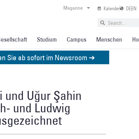
Magazine
Kalender
DE
EN
esellschaft
Studium
Campus
Menschen
Ho
den Sie ab sofort im Newsroom ➔
ci und Uğur Şahin
ch- und Ludwig
usgezeichnet