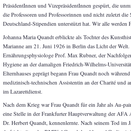
PräsidentInnen und VizepräsidentInnen gespürt, die unmit
die Professoren und Professorinnen und nicht zuletzt die 
Deutschland-Stipendien unterstützt hat. Wir alle werden
Johanna Maria Quandt erblickte als Tochter des Kunsthis
Marianne am 21. Juni 1926 in Berlin das Licht der Welt. 
Ernährungsphysiologe Prof. Max Rubner, der Nachfolger
Hygiene an der damaligen Friedrich-Wilhelms-Universität 
Elternhauses geprägt begann Frau Quandt noch während d
medizinisch-technischen Assistentin an der Charité und ar
im Lazarettdienst.
Nach dem Krieg war Frau Quandt für ein Jahr als Au-pair 
eine Stelle in der Frankfurter Hauptverwaltung der AFA 
Dr. Herbert Quandt, kennenlernte. Nach seinem Tod im J