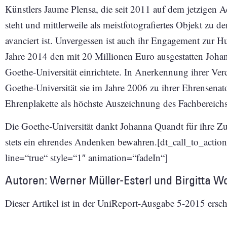
Künstlers Jaume Plensa, die seit 2011 auf dem jetzigen
steht und mittlerweile als meistfotografiertes Objekt zu
avanciert ist. Unvergessen ist auch ihr Engagement zur Hun
Jahre 2014 den mit 20 Millionen Euro ausgestatten Joh
Goethe-Universität einrichtete. In Anerkennung ihrer Verd
Goethe-Universität sie im Jahre 2006 zu ihrer Ehrensenat
Ehrenplakette als höchste Auszeichnung des Fachbereichs
Die Goethe-Universität dankt Johanna Quandt für ihre Z
stets ein ehrendes Andenken bewahren.[dt_call_to_actio
line=“true“ style=“1″ animation=“fadeIn“]
Autoren: Werner Müller-Esterl und Birgitta Wo
Dieser Artikel ist in der UniReport-Ausgabe 5-2015 ers