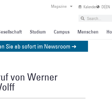
Magazine
Kalender
DE
EN
esellschaft
Studium
Campus
Menschen
Ho
den Sie ab sofort im Newsroom ➔
ruf von Werner
olff