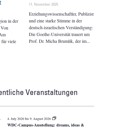
t
11. November 2025
Erziehungswissenschaftler, Publizist
und eine starke Stimme in der
gion in der
deutsch-israelischen Verständigung:
e Von
Die Goethe-Universität trauert um
 Am
Prof. Dr. Micha Brumlik, der im
für viele
entliche Veranstaltungen
L
4. July 2026
bis
9. August 2026
WDC-Campus-Ausstellung: dreams, ideas &