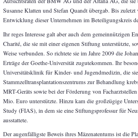
Aufsichtsräten der BMW AG und der Altana AG, die sie 
Susanne Klatten und Stefan Quandt übergab. Bis zuletzt v
Entwicklung dieser Unternehmen im Beteiligungskreis de
Ihr reges Interesse galt aber auch dem gemeinnützigen En
Charité, die sie mit einer eigenen Stiftung unterstützte, 
Weise verbunden. So richtete sie im Jahre 2009 die Johan
Erträge der Goethe-Universität zugutekommen. Ihr beson
Universitätsklinik für Kinder- und Jugendmedizin, die s
Stammzelltransplantationszentrums zur Behandlung krebs
MRT-Geräts sowie bei der Förderung von Facharztstellen
Mio. Euro unterstützte. Hinzu kam die großzügige Unters
Study (FIAS), in dem sie eine Stiftungsprofessur für Ne
ausstattete.
Der augenfälligste Beweis ihres Mäzenatentums ist die P