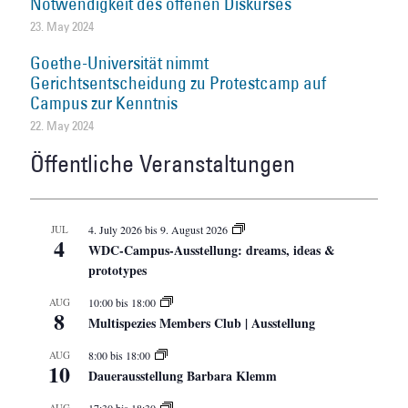
Notwendigkeit des offenen Diskurses
23. May 2024
Goethe-Universität nimmt
Gerichtsentscheidung zu Protestcamp auf
Campus zur Kenntnis
22. May 2024
Öffentliche Veranstaltungen
JUL
4. July 2026
bis
9. August 2026
4
WDC-Campus-Ausstellung: dreams, ideas &
prototypes
AUG
10:00
bis
18:00
8
Multispezies Members Club | Ausstellung
AUG
8:00
bis
18:00
10
Dauerausstellung Barbara Klemm
AUG
17:30
bis
18:30