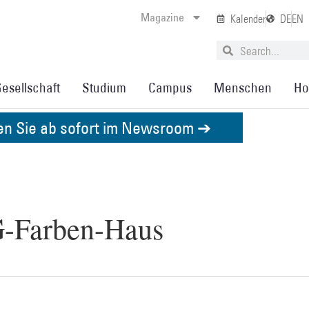
Magazine
Kalender
DE
EN
esellschaft
Studium
Campus
Menschen
Ho
den Sie ab sofort im Newsroom ➔
G-Farben-Haus