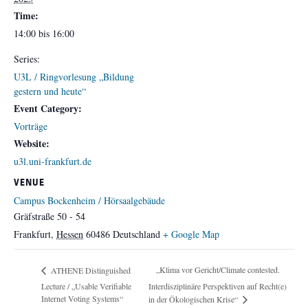
Time:
14:00 bis 16:00
Series:
U3L / Ringvorlesung „Bildung
gestern und heute“
Event Category:
Vorträge
Website:
u3l.uni-frankfurt.de
VENUE
Campus Bockenheim / Hörsaalgebäude
Gräfstraße 50 - 54
Frankfurt
,
Hessen
60486
Deutschland
+ Google Map
„Klima vor Gericht/Climate contested.
ATHENE Distinguished
Lecture / „Usable Verifiable
Interdisziplinäre Perspektiven auf Recht(e)
Internet Voting Systems“
in der Ökologischen Krise“