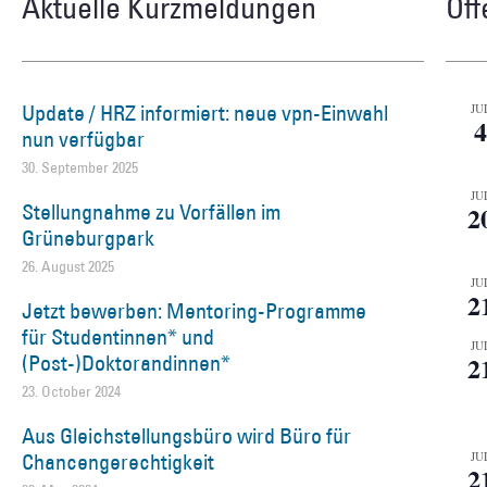
Aktuelle Kurzmeldungen
Öff
Update / HRZ informiert: neue vpn-Einwahl
JU
4
nun verfügbar
30. September 2025
JU
Stellungnahme zu Vorfällen im
2
Grüneburgpark
26. August 2025
JU
2
Jetzt bewerben: Mentoring-Programme
für Studentinnen* und
JU
(Post-)Doktorandinnen*
2
23. October 2024
Aus Gleichstellungsbüro wird Büro für
Chancengerechtigkeit
JU
2