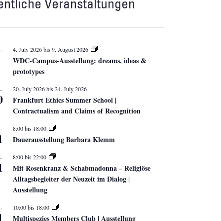
entliche Veranstaltungen
L
4. July 2026
bis
9. August 2026
WDC-Campus-Ausstellung: dreams, ideas &
prototypes
L
20. July 2026
bis
24. July 2026
0
Frankfurt Ethics Summer School |
Contractualism and Claims of Recognition
L
8:00
bis
18:00
1
Dauerausstellung Barbara Klemm
L
8:00
bis
22:00
1
Mit Rosenkranz & Schabmadonna – Religiöse
Alltagsbegleiter der Neuzeit im Dialog |
Ausstellung
L
10:00
bis
18:00
1
Multispezies Members Club | Ausstellung