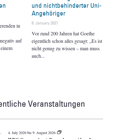
ten
und nichtbehinderter Uni-
Angehöriger
8. January 2021
ierenden in
Vor rund 200 Jahren hat Goethe
 negativ auf
eigentlich schon alles gesagt: „Es ist
 einem
nicht genug zu wissen – man muss
auch
entliche Veranstaltungen
L
4. July 2026
bis
9. August 2026