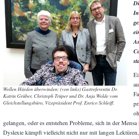
Di
In
ge
ei
Au
C
st
Ei
au
Wollen Hürden überwinden: (von links) Gastreferentin Dr.
Fa
Katrin Grüber, Christoph Trüper und Dr. Anja Wolde vom
Gleichstellungsbüro, Vizepräsident Prof. Enrico Schleiff.
pr
oh
gelangen, oder es entstehen Probleme, sich in der Mensa 
Dyslexie kämpft vielleicht nicht nur mit langen Lektüren