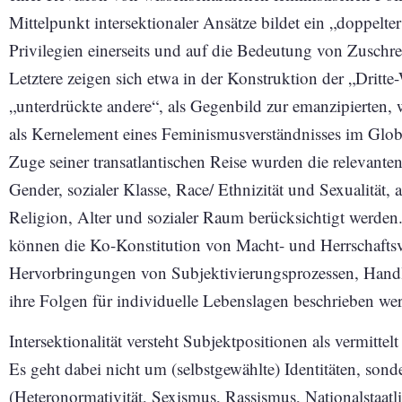
Mittelpunkt intersektionaler Ansätze bildet ein „doppelt
Privilegien einerseits und auf die Bedeutung von Zuschre
Letztere zeigen sich etwa in der Konstruktion der „Dritte
„unterdrückte andere“, als Gegenbild zur emanzipierten, 
als Kernelement eines Feminismusverständnisses im Glob
Zuge seiner transatlantischen Reise wurden die relevante
Gender, sozialer Klasse, Race/ Ethnizität und Sexualität, 
Religion, Alter und sozialer Raum berücksichtigt werden
können die Ko-Konstitution von Macht- und Herrschaftsv
Hervorbringungen von Subjektivierungsprozessen, Han
ihre Folgen für individuelle Lebenslagen beschrieben we
Intersektionalität versteht Subjektpositionen als vermitte
Es geht dabei nicht um (selbstgewählte) Identitäten, sond
(Heteronormativität, Sexismus, Rassismus, Nationalstaat