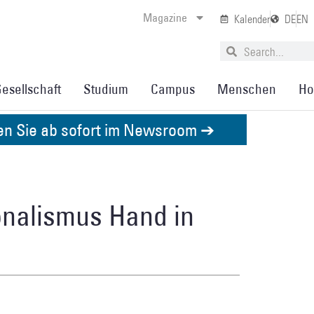
Magazine
Kalender
DE
EN
esellschaft
Studium
Campus
Menschen
Ho
den Sie ab sofort im Newsroom ➔
nalismus Hand in