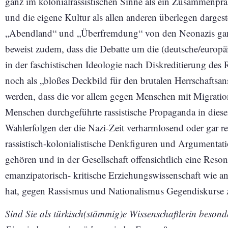
ganz im kolonialrassistischen Sinne als ein Zusammenpral
und die eigene Kultur als allen anderen überlegen dargest
„Abendland“ und „Überfremdung“ von den Neonazis ganz 
beweist zudem, dass die Debatte um die (deutsche/europ
in der faschistischen Ideologie nach Diskreditierung des 
noch als „bloßes Deckbild für den brutalen Herrschaftsan
werden, dass die vor allem gegen Menschen mit Migratio
Menschen durchgeführte rassistische Propaganda in diese
Wahlerfolgen der die Nazi-Zeit verharmlosend oder gar re
rassistisch-kolonialistische Denkfiguren und Argumentatio
gehören und in der Gesellschaft offensichtlich eine Reso
emanzipatorisch- kritische Erziehungswissenschaft wie a
hat, gegen Rassismus und Nationalismus Gegendiskurse z
Sind Sie als türkisch(stämmig)e Wissenschaftlerin besonder