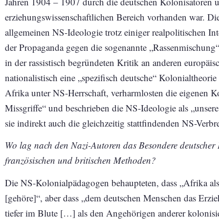
Jahren 1904 – 1907 durch die deutschen Kolonisatoren 
erziehungswissenschaftlichen Bereich vorhanden war. Die
allgemeinen NS-Ideologie trotz einiger realpolitischen Int
der Propaganda gegen die sogenannte „Rassenmischung“ 
in der rassistisch begründeten Kritik an anderen europäi
nationalistisch eine „spezifisch deutsche“ Kolonialtheori
Afrika unter NS-Herrschaft, verharmlosten die eigenen Ko
Missgriffe“ und beschrieben die NS-Ideologie als „unsere
sie indirekt auch die gleichzeitig stattfindenden NS-Ver
Wo lag nach den Nazi-Autoren das Besondere deutscher
französischen und britischen Methoden?
Die NS-Kolonialpädagogen behaupteten, dass „Afrika al
[gehöre]“, aber dass „dem deutschen Menschen das Erzi
tiefer im Blute […] als den Angehörigen anderer kolonisi