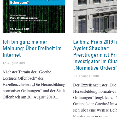
Ich bin ganz meiner
Leibniz-Preis 2019 f
Meinung: Über Freiheit im
Ayelet Shachar:
Internet
Preisträgerin ist Pr
Investigator im Clu
12. August 2019
„Normative Orders
Nächster Termin der „Goethe
7. December 2018
Lectures Offenbach“ des
Exzellenzclusters „Die Herausbildung
Der Exzellenzcluster „Die
normativer Ordnungen“ und der Stadt
Herausbildung normativer
Offenbach am 20. August 2019
Ordnungen“ (engl. kurz „
Orders“) der Goethe-Univer
sich über eine weitere Lei
Preisträgerin in seinen