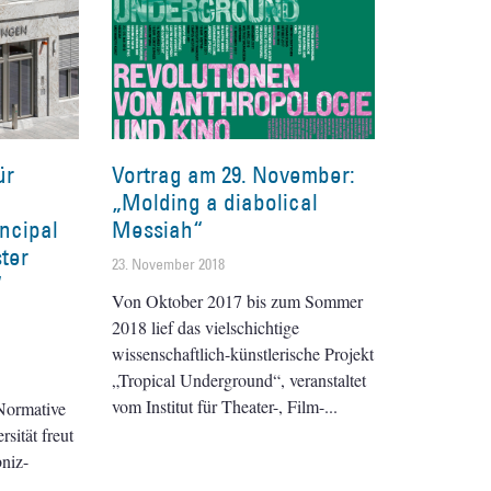
ür
Vortrag am 29. November:
„Molding a diabolical
incipal
Messiah“
ster
23. November 2018
“
Von Oktober 2017 bis zum Sommer
2018 lief das vielschichtige
wissenschaftlich-künstlerische Projekt
„Tropical Underground“, veranstaltet
vom Institut für Theater-, Film-
Normative
sität freut
bniz-