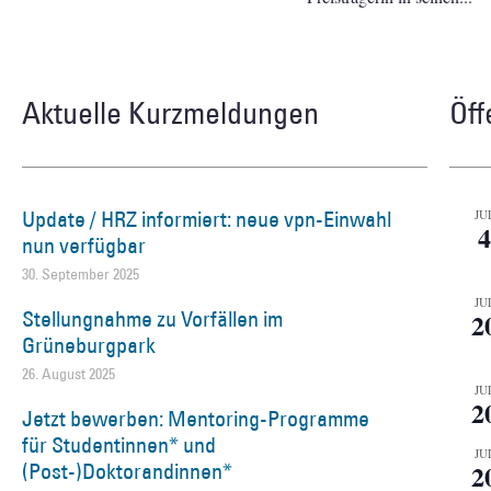
Aktuelle Kurzmeldungen
Öff
Update / HRZ informiert: neue vpn-Einwahl
JU
4
nun verfügbar
30. September 2025
JU
Stellungnahme zu Vorfällen im
2
Grüneburgpark
26. August 2025
JU
2
Jetzt bewerben: Mentoring-Programme
für Studentinnen* und
JU
(Post-)Doktorandinnen*
2