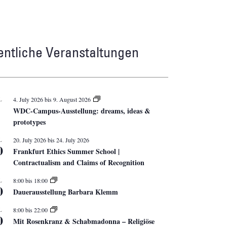
entliche Veranstaltungen
L
4. July 2026
bis
9. August 2026
WDC-Campus-Ausstellung: dreams, ideas &
prototypes
L
20. July 2026
bis
24. July 2026
0
Frankfurt Ethics Summer School |
Contractualism and Claims of Recognition
L
8:00
bis
18:00
0
Dauerausstellung Barbara Klemm
L
8:00
bis
22:00
0
Mit Rosenkranz & Schabmadonna – Religiöse