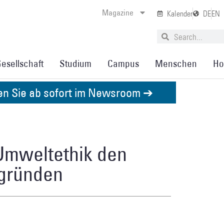
Magazine
Kalender
DE
EN
esellschaft
Studium
Campus
Menschen
Ho
den Sie ab sofort im Newsroom ➔
Umweltethik den
egründen