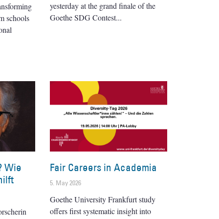
yesterday at the grand finale of the
ransforming
Goethe SDG Contest
om schools
onal
? Wie
Fair Careers in Academia
ilft
5. May 2026
Goethe University Frankfurt study
offers first systematic insight into
orscherin