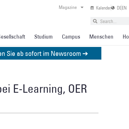
Magazine
Kalender
DE
EN
esellschaft
Studium
Campus
Menschen
Ho
den Sie ab sofort im Newsroom ➔
bei E-Learning, OER