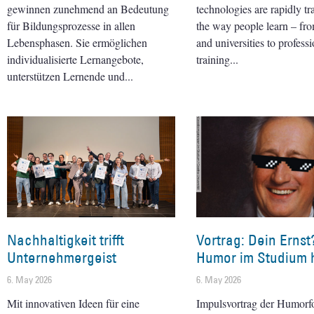
gewinnen zunehmend an Bedeutung
technologies are rapidly t
für Bildungsprozesse in allen
the way people learn – fr
Lebensphasen. Sie ermöglichen
and universities to professi
individualisierte Lernangebote,
training
unterstützen Lernende und
Nachhaltigkeit trifft
Vortrag: Dein Ernst
Unternehmergeist
Humor im Studium h
6. May 2026
6. May 2026
Mit innovativen Ideen für eine
Impulsvortrag der Humorf