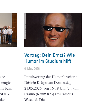
Vortrag: Dein Ernst? Wie
Humor im Studium hilft
6. May 2026
eine
Impulsvortrag der Humorforscherin
rzeugten
Désirée Krüger am Donnerstag,
ams beim
21.05.2026, von 16-18 Uhr (c.t.) im
e-SDG-
Casino (Raum 823) am Campus
der
Westend. Die