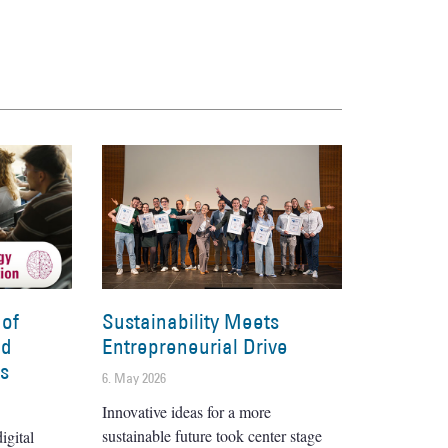
 of
Sustainability Meets
nd
Entrepreneurial Drive
es
6. May 2026
Innovative ideas for a more
sustainable future took center stage
igital