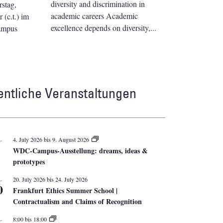
diversity and discrimination in
stag,
academic careers Academic
(c.t.) im
excellence depends on diversity,
ampus
entliche Veranstaltungen
L
4. July 2026
bis
9. August 2026
WDC-Campus-Ausstellung: dreams, ideas &
prototypes
L
20. July 2026
bis
24. July 2026
0
Frankfurt Ethics Summer School |
Contractualism and Claims of Recognition
L
8:00
bis
18:00