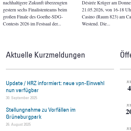
nachhaltigere Zukunft überzeugten
Désirée Krüger am Donner
gestern sechs Finalistenteams beim
21.05.2026, von 16-18 Uhr 
großen Finale des Goethe-SDG-
Casino (Raum 823) am C
Contests 2026 im Festsaal der
Westend. Die
Aktuelle Kurzmeldungen
Öff
Update / HRZ informiert: neue vpn-Einwahl
JU
4
nun verfügbar
30. September 2025
JU
Stellungnahme zu Vorfällen im
2
Grüneburgpark
26. August 2025
JU