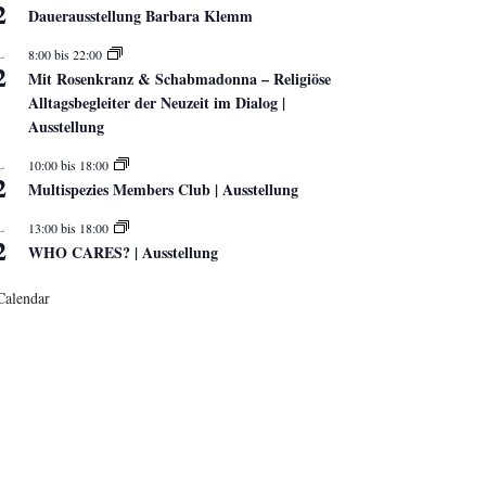
2
Dauerausstellung Barbara Klemm
L
8:00
bis
22:00
2
Mit Rosenkranz & Schabmadonna – Religiöse
Alltagsbegleiter der Neuzeit im Dialog |
Ausstellung
L
10:00
bis
18:00
2
Multispezies Members Club | Ausstellung
L
13:00
bis
18:00
2
WHO CARES? | Ausstellung
Calendar