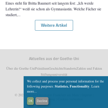
Eines steht für Britta Baumert seit langem fest: „Ich werde
Lehrerin!“ weiß sie schon als Gymnasiastin. Welche Fächer sie
studiert,
Weitere Artikel
Aktuelles aus der Goethe-Uni
Über die Goethe-Uni
Präsidium
Geschichte
Standorte
Zahlen und Fakten
Stiftungsuniversität
We collect and process your personal information for the
Statistics, Functionality
following purposes:
.
Learn
more...
© 2025 Goethe-Universität Frankfurt am Main |
Imprint
|
Datenschutzerklärung
|
Cookies verwalten
OK
Decline