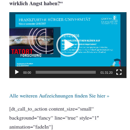
wirklich Angst haben?“
Video
Player
00:00
01:31:20
Alle weiteren Aufzeichnungen finden Sie hier »
[dt_call_to_action content_size=“small“
background=“fancy“ line=“true“ style=“1″
animation=“fadeIn“]