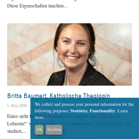
Diese Eigenschaften tauchen
Britta Baumert, Katholische Theologin
We collect and process your personal information for the
5. May 2026
Statistics, Functionality
following purposes:
.
Learn
Eines steht für Britta Baumert seit langem fest: „Ich werde
more...
Lehrerin!“ weiß sie schon als Gymnasiastin. Welche Fächer sie
OK
Decline
studiert,