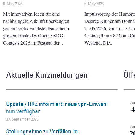
6. May 2026
6. May 2026
Mit innovativen Ideen für eine
Impulsvortrag der Humorf
nachhaltigere Zukunft überzeugten
Désirée Krüger am Donner
gestern sechs Finalistenteams beim
21.05.2026, von 16-18 Uhr 
großen Finale des Goethe-SDG-
Casino (Raum 823) am C
Contests 2026 im Festsaal der
Westend. Die
Aktuelle Kurzmeldungen
Öff
Update / HRZ informiert: neue vpn-Einwahl
JU
4
nun verfügbar
30. September 2025
JU
Stellungnahme zu Vorfällen im
2