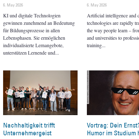
6. May 2026
6. May 2026
KI und digitale Technologien
Artificial intelligence and d
gewinnen zunehmend an Bedeutung
technologies are rapidly t
für Bildungsprozesse in allen
the way people learn – fr
Lebensphasen. Sie ermöglichen
and universities to professi
individualisierte Lernangebote,
training
unterstützen Lernende und
Nachhaltigkeit trifft
Vortrag: Dein Ernst
Unternehmergeist
Humor im Studium h