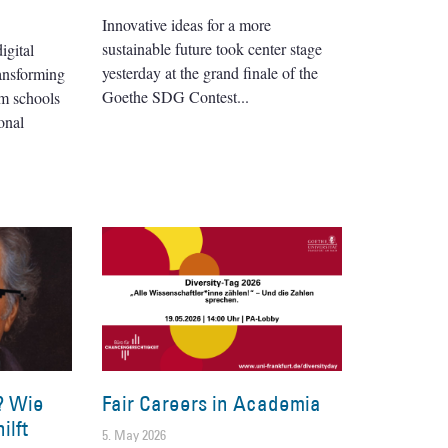
Innovative ideas for a more
sustainable future took center stage
igital
yesterday at the grand finale of the
ransforming
Goethe SDG Contest
om schools
onal
? Wie
Fair Careers in Academia
ilft
5. May 2026