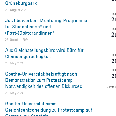
Grüneburgpark
26. August 2025
JU
2
Jetzt bewerben: Mentoring-Programme
für Studentinnen* und
JU
(Post-)Doktorandinnen*
2
23. October 2024
Aus Gleichstellungsbüro wird Büro für
Chancengerechtigkeit
JU
2
28. May 2024
JU
Goethe-Universität bekräftigt nach
2
Demonstration zum Protestcamp
Notwendigkeit des offenen Diskurses
View 
23. May 2024
Goethe-Universität nimmt
Gerichtsentscheidung zu Protestcamp auf
Campus zur Kenntnis