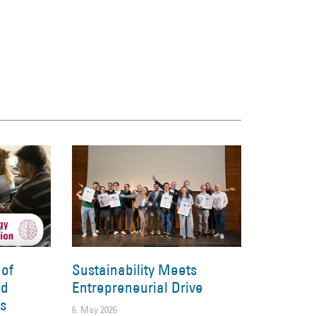
 of
Sustainability Meets
nd
Entrepreneurial Drive
es
6. May 2026