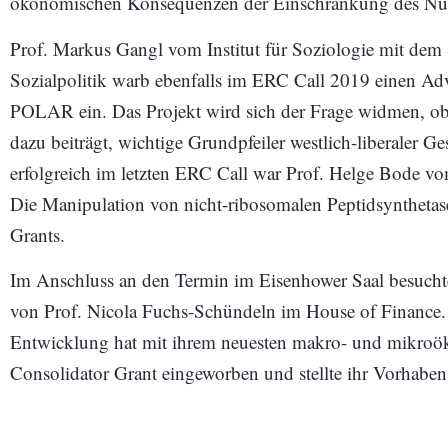
ökonomischen Konsequenzen der Einschränkung des Nutz
Prof. Markus Gangl vom Institut für Soziologie mit dem
Sozialpolitik warb ebenfalls im ERC Call 2019 einen Ad
POLAR ein. Das Projekt wird sich der Frage widmen, o
dazu beiträgt, wichtige Grundpfeiler westlich-liberaler G
erfolgreich im letzten ERC Call war Prof. Helge Bode vo
Die Manipulation von nicht-ribosomalen Peptidsyntheta
Grants.
Im Anschluss an den Termin im Eisenhower Saal besucht
von Prof. Nicola Fuchs-Schündeln im House of Finance
Entwicklung hat mit ihrem neuesten makro- und mikro
Consolidator Grant eingeworben und stellte ihr Vorhabe