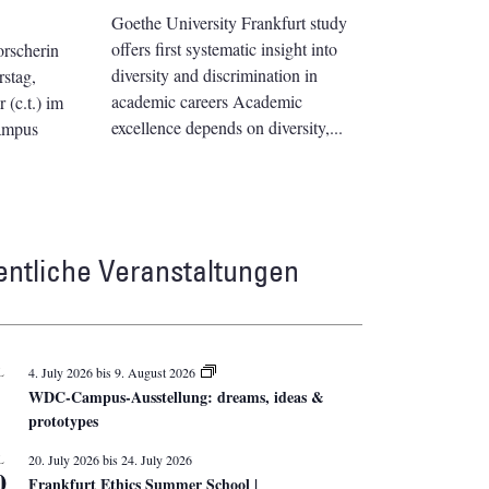
Goethe University Frankfurt study
offers first systematic insight into
orscherin
diversity and discrimination in
stag,
academic careers Academic
(c.t.) im
excellence depends on diversity,
ampus
entliche Veranstaltungen
L
4. July 2026
bis
9. August 2026
WDC-Campus-Ausstellung: dreams, ideas &
prototypes
L
20. July 2026
bis
24. July 2026
0
Frankfurt Ethics Summer School |