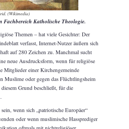
rid. (Wikimedia)
 Fachbereich Katholische Theologie.
giöse Themen – hat viele Gesichter: Der
ndeblatt verfasst, Internet-Nutzer äußern sich
schaft auf 280 Zeichen zu. Manchmal sucht
ine neue Ausdrucksform, wenn für religiöse
e Mitglieder einer Kirchengemeinde
egen Muslime oder gegen das Flüchtlingsheim
diesem Grund beschließt, für die
.
sein, wenn sich „patriotische Europäer“
 wenden oder wenn muslimische Hassprediger
kation oftmals mit nichtreligiöser