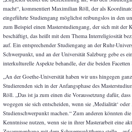
macht“, kommentiert Maximilian Röll, der als Koordinator
eingeführte Studiengang möglichst reibungslos in den unive
zum Beispiel einen Masterstudiengang, der sich mit der
beschäftigt, das heißt mit dem Thema Interreligiosität bez
auf. Ein entsprechender Studiengang an der Ruhr-Univer
Schwerpunkt, und an der Universität Salzburg gebe es ei
interkulturelle Aspekte behandle, der die beiden Facetten 
„An der Goethe-Universität haben wir uns hingegen ganz 
Studierenden sich in der Anfangsphase des Masterstudiu
Röll. „Das ist ja zum einen die Voraussetzung dafür, das
wogegen sie sich entscheiden, wenn sie ‚Medialität‘ oder ‚
Studienschwerpunkt machen.“ Zum anderen könnten die S
Kenntnisse nutzen, wenn sie in ihrer Masterarbeit eine akt
Zusammenhang mit dem Schwerpunktthema stelle – auf di