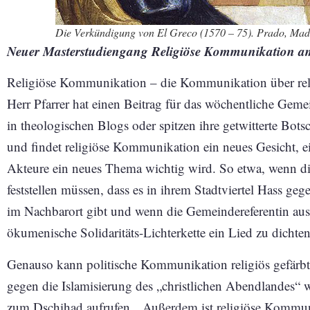
Die Verkündigung von El Greco (1570 – 75). Prado, Mad
Neuer Masterstudiengang Religiöse Kommunikation am
Religiöse Kommunikation – die Kommunikation über reli
Herr Pfarrer hat einen Beitrag für das wöchentliche Gemei
in theologischen Blogs oder spitzen ihre getwitterte Bot
und findet religiöse Kommunikation ein neues Gesicht, e
Akteure ein neues Thema wichtig wird. So etwa, wenn di
feststellen müssen, dass es in ihrem Stadtviertel Hass g
im Nachbarort gibt und wenn die Gemeindereferentin aus 
ökumenische Solidaritäts-Lichterkette ein Lied zu dichten
Genauso kann politische Kommunikation religiös gefärbt 
gegen die Islamisierung des „christlichen Abendlandes“
zum Dschihad aufrufen. „Außerdem ist religiöse Kommuni