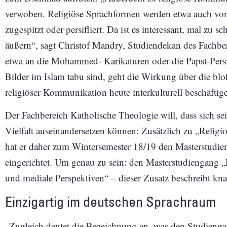
verwoben. Religiöse Sprachformen werden etwa auch von 
zugespitzt oder persifliert. Da ist es interessant, mal zu 
äußern“, sagt Christof Mandry, Studiendekan des Fachbe
etwa an die Mohammed- Karikaturen oder die Papst-Persi
Bilder im Islam tabu sind, geht die Wirkung über die bl
religiöser Kommunikation heute interkulturell beschäftig
Der Fachbereich Katholische Theologie will, dass sich se
Vielfalt auseinandersetzen können: Zusätzlich zu „Relig
hat er daher zum Wintersemester 18/19 den Masterstud
eingerichtet. Um genau zu sein: den Masterstudiengang „
und mediale Perspektiven“ – dieser Zusatz beschreibt kn
Einzigartig im deutschen Sprachraum
„Zugleich deutet die Bezeichnung an, was den Studienga