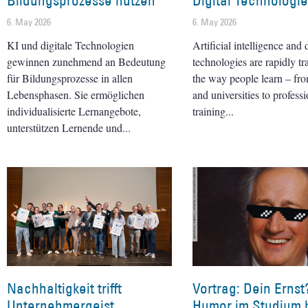
Bildungsprozesse nutzen
Digital Technologi
6. May 2026
6. May 2026
KI und digitale Technologien
Artificial intelligence and d
gewinnen zunehmend an Bedeutung
technologies are rapidly t
für Bildungsprozesse in allen
the way people learn – fr
Lebensphasen. Sie ermöglichen
and universities to professi
individualisierte Lernangebote,
training
unterstützen Lernende und
Nachhaltigkeit trifft
Vortrag: Dein Ernst
Unternehmergeist
Humor im Studium h