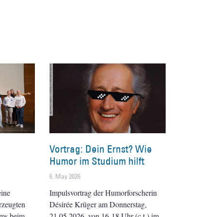
Vortrag: Dein Ernst? Wie
Humor im Studium hilft
6. May 2026
eine
Impulsvortrag der Humorforscherin
rzeugten
Désirée Krüger am Donnerstag,
ams beim
21.05.2026, von 16-18 Uhr (c.t.) im