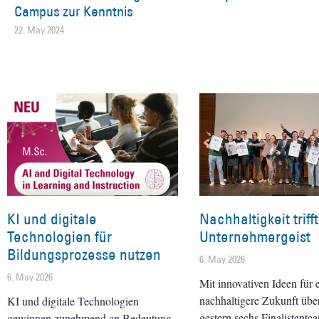
Campus zur Kenntnis
22. May 2024
KI und digitale
Nachhaltigkeit trifft
Technologien für
Unternehmergeist
Bildungsprozesse nutzen
6. May 2026
6. May 2026
Mit innovativen Ideen für 
nachhaltigere Zukunft übe
KI und digitale Technologien
gestern sechs Finalistente
gewinnen zunehmend an Bedeutung