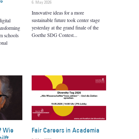
es
6. May 2026
Innovative ideas for a more
sustainable future took center stage
igital
yesterday at the grand finale of the
ransforming
Goethe SDG Contest
om schools
onal
? Wie
Fair Careers in Academia
ilft