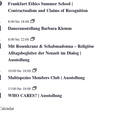
0
Frankfurt Ethics Summer School |
Contractualism and Claims of Recognition
L
8:00
bis
18:00
1
Dauerausstellung Barbara Klemm
L
8:00
bis
22:00
1
Mit Rosenkranz & Schabmadonna – Religiöse
Alltagsbegleiter der Neuzeit im Dialog |
Ausstellung
L
10:00
bis
18:00
1
Multispezies Members Club | Ausstellung
L
13:00
bis
18:00
1
WHO CARES? | Ausstellung
Calendar