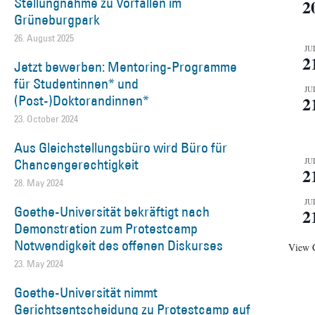
Stellungnahme zu Vorfällen im
2
Grüneburgpark
26. August 2025
JU
2
Jetzt bewerben: Mentoring-Programme
für Studentinnen* und
JU
(Post-)Doktorandinnen*
2
23. October 2024
Aus Gleichstellungsbüro wird Büro für
Chancengerechtigkeit
JU
2
28. May 2024
JU
Goethe-Universität bekräftigt nach
2
Demonstration zum Protestcamp
Notwendigkeit des offenen Diskurses
View 
23. May 2024
Goethe-Universität nimmt
Gerichtsentscheidung zu Protestcamp auf