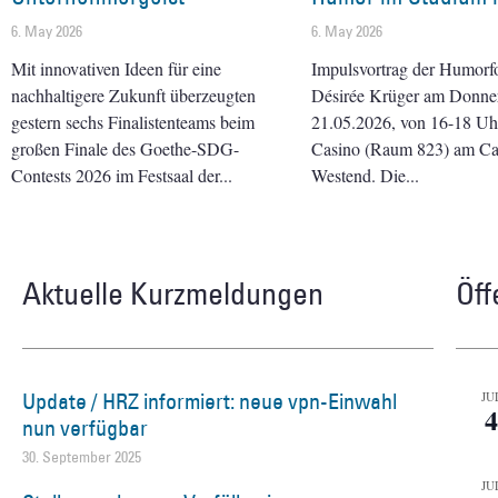
6. May 2026
6. May 2026
Mit innovativen Ideen für eine
Impulsvortrag der Humorf
nachhaltigere Zukunft überzeugten
Désirée Krüger am Donner
gestern sechs Finalistenteams beim
21.05.2026, von 16-18 Uhr 
großen Finale des Goethe-SDG-
Casino (Raum 823) am C
Contests 2026 im Festsaal der
Westend. Die
Aktuelle Kurzmeldungen
Öff
Update / HRZ informiert: neue vpn-Einwahl
JU
4
nun verfügbar
30. September 2025
JU