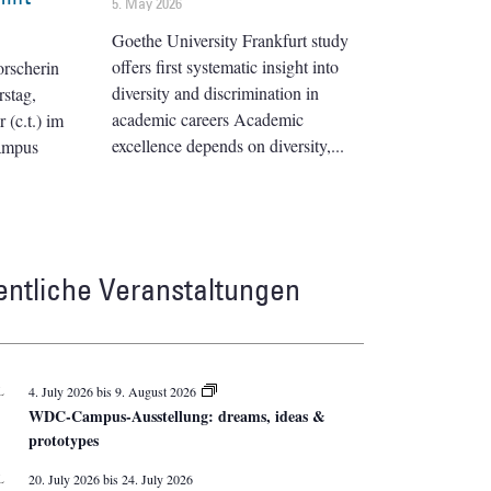
5. May 2026
Goethe University Frankfurt study
offers first systematic insight into
orscherin
diversity and discrimination in
stag,
academic careers Academic
(c.t.) im
excellence depends on diversity,
ampus
entliche Veranstaltungen
L
4. July 2026
bis
9. August 2026
WDC-Campus-Ausstellung: dreams, ideas &
prototypes
L
20. July 2026
bis
24. July 2026