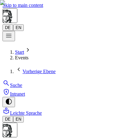
Skip to main content
DE
EN
Start
Events
Vorherige Ebene
Suche
Intranet
Leichte Sprache
DE
EN