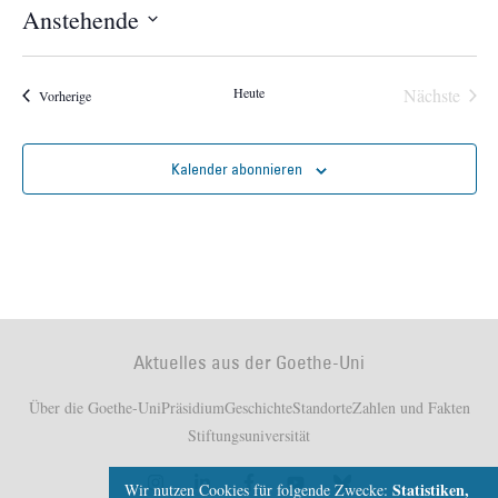
Anstehende
Datum
wählen.
Veran
Heute
Nächste
Veranstaltungen
Vorherige
Kalender abonnieren
Aktuelles aus der Goethe-Uni
Über die Goethe-Uni
Präsidium
Geschichte
Standorte
Zahlen und Fakten
Stiftungsuniversität
Statistiken,
Wir nutzen Cookies für folgende Zwecke: