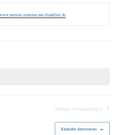
ite
//www.merton-zentrum.uni-frankfurt.de
Nächste
Veranstaltungen
Kalender abonnieren