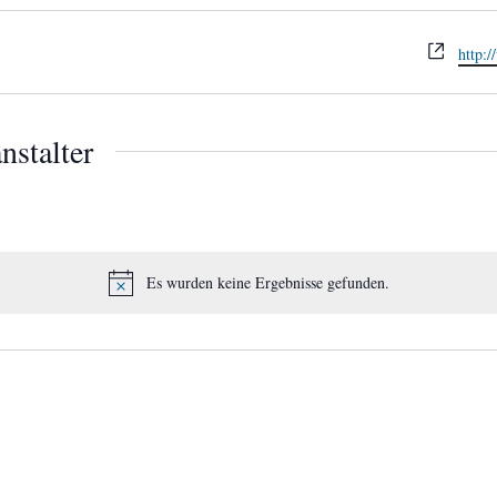
Webse
http:
nstalter
Es wurden keine Ergebnisse gefunden.
Hinweis