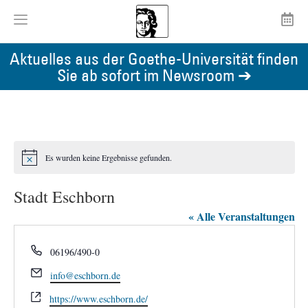
Aktuelles aus der Goethe-Universität finden
Sie ab sofort im Newsroom ➔
Es wurden keine Ergebnisse gefunden.
Hinweis
Stadt Eschborn
« Alle Veranstaltungen
Telefon
06196/490-0
Email
info@eschborn.de
Webseite
https://www.eschborn.de/