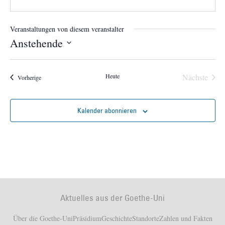
Veranstaltungen von diesem veranstalter
Anstehende
Datum
wählen.
Veran
Heute
Nächste
Veranstaltungen
Vorherige
Kalender abonnieren
Aktuelles aus der Goethe-Uni
Über die Goethe-Uni
Präsidium
Geschichte
Standorte
Zahlen und Fakten