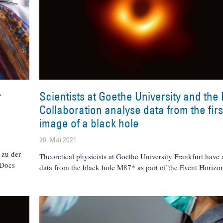
r
Scientists at Goethe University and the
Collaboration analyse data from the firs
image of a black hole
20. Mai 2021
 zu der
Theoretical physicists at Goethe University Frankfurt have
-Docs
data from the black hole M87* as part of the Event Horizo