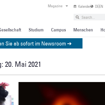
Magazine
Kalender
DE
EN
Gesellschaft
Studium
Campus
Menschen
Ho
den Sie ab sofort im Newsroom ➔
: 20. Mai 2021