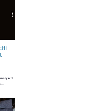
 EHT
t
 analysed
n