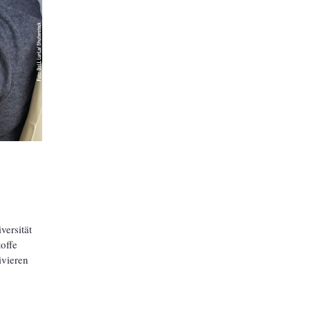
versität
offe
ivieren