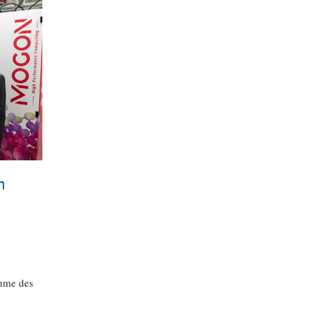
n
hme des