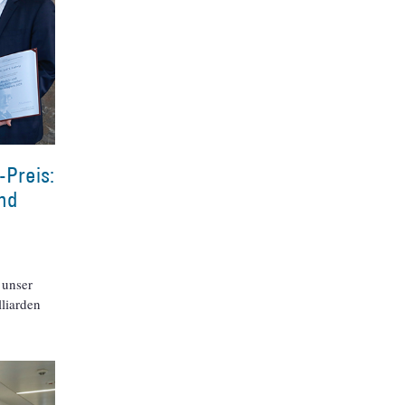
-Preis:
und
 unser
liarden