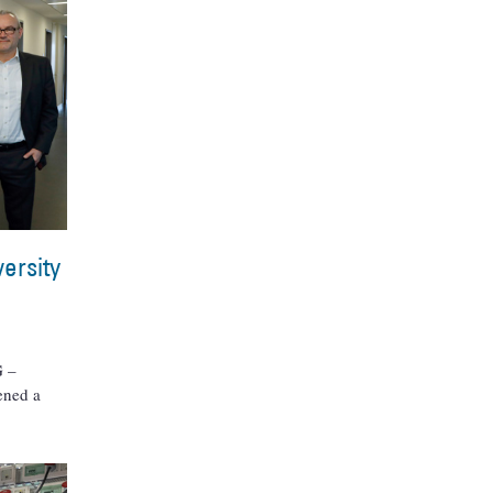
ersity
G –
ened a