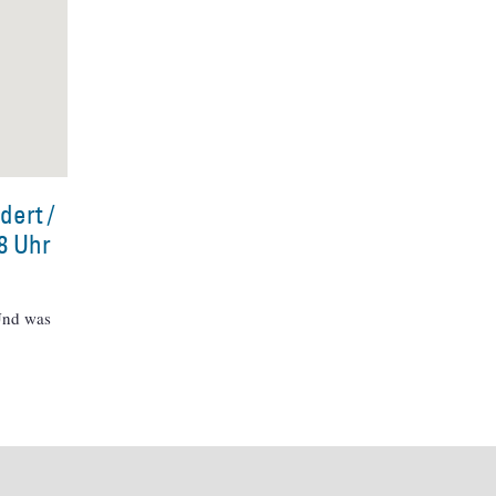
dert /
8 Uhr
 Und was