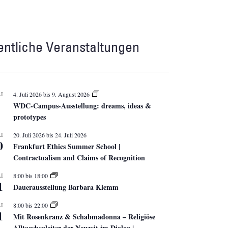
entliche Veranstaltungen
I
4. Juli 2026
bis
9. August 2026
WDC-Campus-Ausstellung: dreams, ideas &
prototypes
I
20. Juli 2026
bis
24. Juli 2026
0
Frankfurt Ethics Summer School |
Contractualism and Claims of Recognition
I
8:00
bis
18:00
1
Dauerausstellung Barbara Klemm
I
8:00
bis
22:00
1
Mit Rosenkranz & Schabmadonna – Religiöse
Alltagsbegleiter der Neuzeit im Dialog |