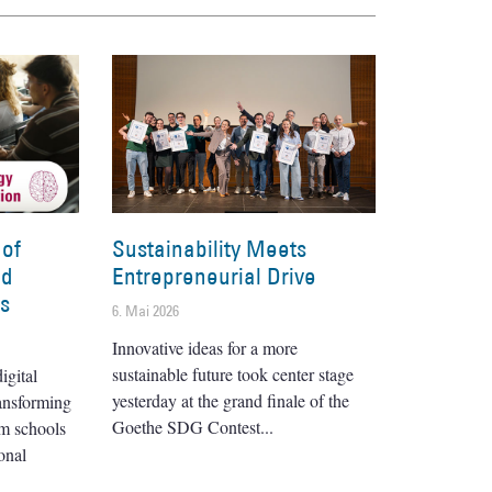
 of
Sustainability Meets
nd
Entrepreneurial Drive
es
6. Mai 2026
Innovative ideas for a more
sustainable future took center stage
igital
yesterday at the grand finale of the
ransforming
Goethe SDG Contest
om schools
onal