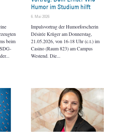
Humor im Studium hilft
6. Mai 2026
eine
Impulsvortrag der Humorforscherin
rzeugten
Désirée Krüger am Donnerstag,
ams beim
21.05.2026, von 16-18 Uhr (c.t.) im
e-SDG-
Casino (Raum 823) am Campus
der
Westend. Die