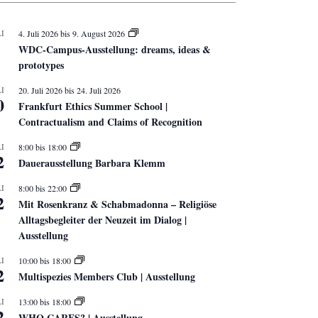
I
4. Juli 2026
bis
9. August 2026
WDC-Campus-Ausstellung: dreams, ideas &
prototypes
I
20. Juli 2026
bis
24. Juli 2026
0
Frankfurt Ethics Summer School |
Contractualism and Claims of Recognition
I
8:00
bis
18:00
2
Dauerausstellung Barbara Klemm
I
8:00
bis
22:00
2
Mit Rosenkranz & Schabmadonna – Religiöse
Alltagsbegleiter der Neuzeit im Dialog |
Ausstellung
I
10:00
bis
18:00
2
Multispezies Members Club | Ausstellung
I
13:00
bis
18:00
2
WHO CARES? | Ausstellung