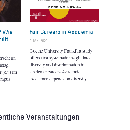
? Wie
Fair Careers in Academia
ilft
5. Mai 2026
Goethe University Frankfurt study
offers first systematic insight into
orscherin
diversity and discrimination in
stag,
academic careers Academic
(c.t.) im
excellence depends on diversity,
ampus
entliche Veranstaltungen