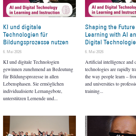
KI und digitale
Shaping the Future
Technologien für
Learning with AI a
Bildungsprozesse nutzen
Digital Technologi
6. Mai 2026
6. Mai 2026
KI und digitale Technologien
Artificial intelligence and d
gewinnen zunehmend an Bedeutung
technologies are rapidly t
für Bildungsprozesse in allen
the way people learn – fr
Lebensphasen. Sie ermöglichen
and universities to professi
individualisierte Lernangebote,
training
unterstützen Lernende und