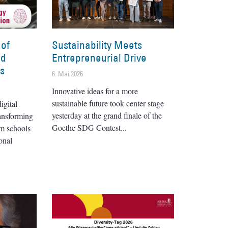
 of
Sustainability Meets
nd
Entrepreneurial Drive
es
6. Mai 2026
Innovative ideas for a more
sustainable future took center stage
igital
yesterday at the grand finale of the
ransforming
Goethe SDG Contest
om schools
onal