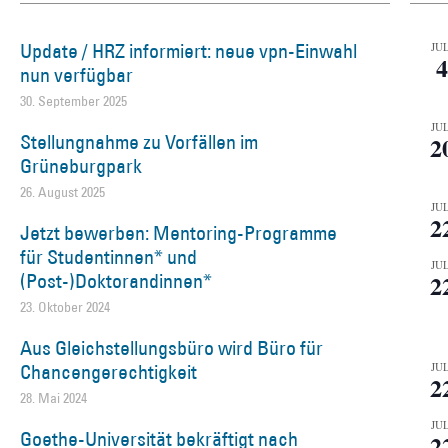
Update / HRZ informiert: neue vpn-Einwahl
JUL
4
nun verfügbar
30. September 2025
JUL
Stellungnahme zu Vorfällen im
2
Grüneburgpark
26. August 2025
JUL
2
Jetzt bewerben: Mentoring-Programme
für Studentinnen* und
JUL
(Post-)Doktorandinnen*
2
23. Oktober 2024
Aus Gleichstellungsbüro wird Büro für
Chancengerechtigkeit
JUL
2
28. Mai 2024
JUL
Goethe-Universität bekräftigt nach
2