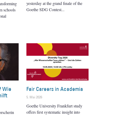
yesterday at the grand finale of the
ransforming
Goethe SDG Contest
om schools
onal
? Wie
Fair Careers in Academia
ilft
5. Mai 2026
Goethe University Frankfurt study
offers first systematic insight into
orscherin