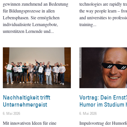
gewinnen zunehmend an Bedeutung
technologies are rapidly t
für Bildungsprozesse in allen
the way people learn – fr
Lebensphasen. Sie ermöglichen
and universities to professi
individualisierte Lernangebote,
training
unterstützen Lernende und
Nachhaltigkeit trifft
Vortrag: Dein Ernst
Unternehmergeist
Humor im Studium h
6. Mai 2026
6. Mai 2026
Mit innovativen Ideen für eine
Impulsvortrag der Humorf