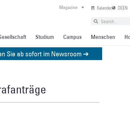
Magazine
Kalender
DE
EN
Gesellschaft
Studium
Campus
Menschen
Ho
den Sie ab sofort im Newsroom ➔
rafanträge