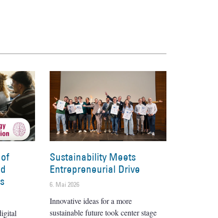
 of
Sustainability Meets
nd
Entrepreneurial Drive
es
6. Mai 2026
Innovative ideas for a more
sustainable future took center stage
igital