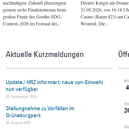
nachhaltigere Zukunft überzeugten
Désirée Krüger am Donner
gestern sechs Finalistenteams beim
21.05.2026, von 16-18 Uhr 
großen Finale des Goethe-SDG-
Casino (Raum 823) am C
Contests 2026 im Festsaal der
Westend. Die
Aktuelle Kurzmeldungen
Öff
Update / HRZ informiert: neue vpn-Einwahl
JUL
4
nun verfügbar
30. September 2025
JUL
Stellungnahme zu Vorfällen im
2
Grüneburgpark
26. August 2025
JUL