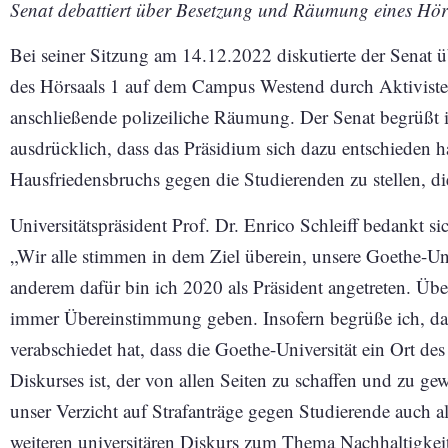
Senat debattiert über Besetzung und Räumung eines Hörs
Bei seiner Sitzung am 14.12.2022 diskutierte der Senat 
des Hörsaals 1 auf dem Campus Westend durch Aktiviste
anschließende polizeiliche Räumung. Der Senat begrüßt i
ausdrücklich, dass das Präsidium sich dazu entschieden h
Hausfriedensbruchs gegen die Studierenden zu stellen, di
Universitätspräsident Prof. Dr. Enrico Schleiff bedankt s
„Wir alle stimmen in dem Ziel überein, unsere Goethe-Univ
anderem dafür bin ich 2020 als Präsident angetreten. Üb
immer Übereinstimmung geben. Insofern begrüße ich, das
verabschiedet hat, dass die Goethe-Universität ein Ort des
Diskurses ist, der von allen Seiten zu schaffen und zu gew
unser Verzicht auf Strafanträge gegen Studierende auch a
weiteren universitären Diskurs zum Thema Nachhaltigkei