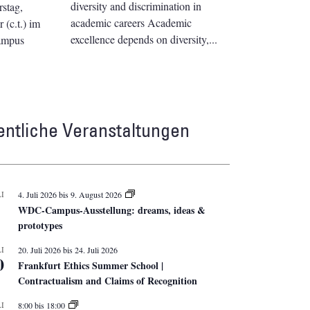
diversity and discrimination in
stag,
academic careers Academic
(c.t.) im
excellence depends on diversity,
ampus
entliche Veranstaltungen
I
4. Juli 2026
bis
9. August 2026
WDC-Campus-Ausstellung: dreams, ideas &
prototypes
I
20. Juli 2026
bis
24. Juli 2026
0
Frankfurt Ethics Summer School |
Contractualism and Claims of Recognition
I
8:00
bis
18:00