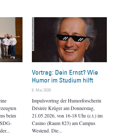
Vortrag: Dein Ernst? Wie
Humor im Studium hilft
6. Mai 2026
eine
Impulsvortrag der Humorforscherin
rzeugten
Désirée Krüger am Donnerstag,
ams beim
21.05.2026, von 16-18 Uhr (c.t.) im
e-SDG-
Casino (Raum 823) am Campus
der
Westend. Die