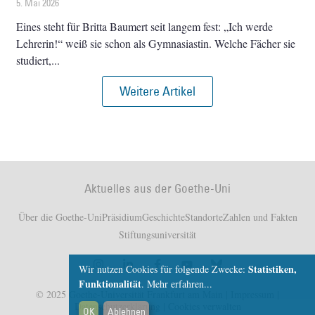
5. Mai 2026
Eines steht für Britta Baumert seit langem fest: „Ich werde
Lehrerin!“ weiß sie schon als Gymnasiastin. Welche Fächer sie
studiert,
Weitere Artikel
Aktuelles aus der Goethe-Uni
Über die Goethe-Uni
Präsidium
Geschichte
Standorte
Zahlen und Fakten
Stiftungsuniversität
Statistiken,
Wir nutzen Cookies für folgende Zwecke:
Funktionalität
.
Mehr erfahren...
© 2025 Goethe-Universität Frankfurt am Main |
Impressum
|
Datenschutzerklärung
|
Cookies verwalten
OK
Ablehnen