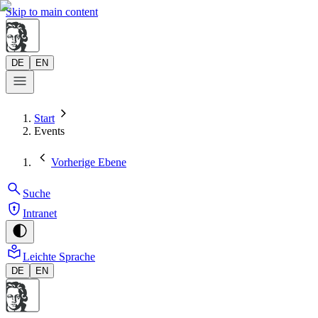
Skip to main content
DE
EN
Start
Events
Vorherige Ebene
Suche
Intranet
Leichte Sprache
DE
EN