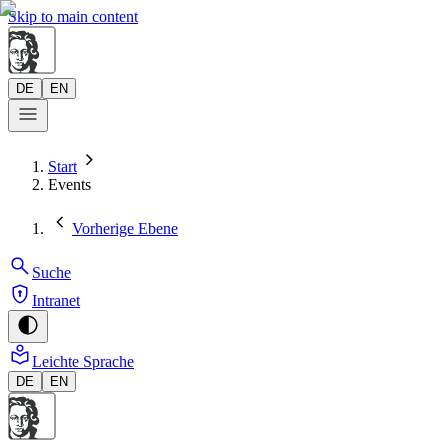
Skip to main content
DE
EN
Start
Events
Vorherige Ebene
Suche
Intranet
Leichte Sprache
DE
EN