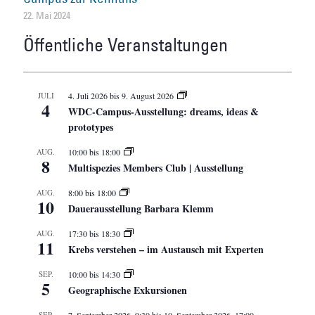
22. Mai 2024
Öffentliche Veranstaltungen
JULI
4. Juli 2026
bis
9. August 2026
4
WDC-Campus-Ausstellung: dreams, ideas &
prototypes
AUG.
10:00
bis
18:00
8
Multispezies Members Club | Ausstellung
AUG.
8:00
bis
18:00
10
Dauerausstellung Barbara Klemm
AUG.
17:30
bis
18:30
11
Krebs verstehen – im Austausch mit Experten
SEP.
10:00
bis
14:30
5
Geographische Exkursionen
SEP.
7. September 2026, 9:30
bis
10. September 2026, 17:00