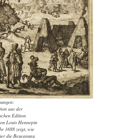
nungen:
tion aus der
schen Edition
von Louis Hennepin
r 1688 zeigt, wie
äer die Begegnung