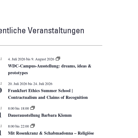
entliche Veranstaltungen
I
4. Juli 2026
bis
9. August 2026
WDC-Campus-Ausstellung: dreams, ideas &
prototypes
I
20. Juli 2026
bis
24. Juli 2026
0
Frankfurt Ethics Summer School |
Contractualism and Claims of Recognition
I
8:00
bis
18:00
1
Dauerausstellung Barbara Klemm
I
8:00
bis
22:00
1
Mit Rosenkranz & Schabmadonna – Religiöse