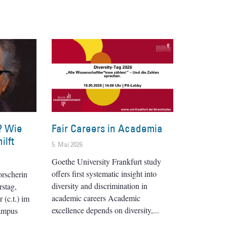
? Wie
Fair Careers in Academia
ilft
5. Mai 2026
Goethe University Frankfurt study
offers first systematic insight into
orscherin
diversity and discrimination in
stag,
academic careers Academic
(c.t.) im
excellence depends on diversity,
ampus