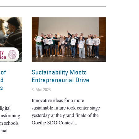
 of
Sustainability Meets
nd
Entrepreneurial Drive
es
6. Mai 2026
Innovative ideas for a more
sustainable future took center stage
igital
yesterday at the grand finale of the
ransforming
Goethe SDG Contest
om schools
onal