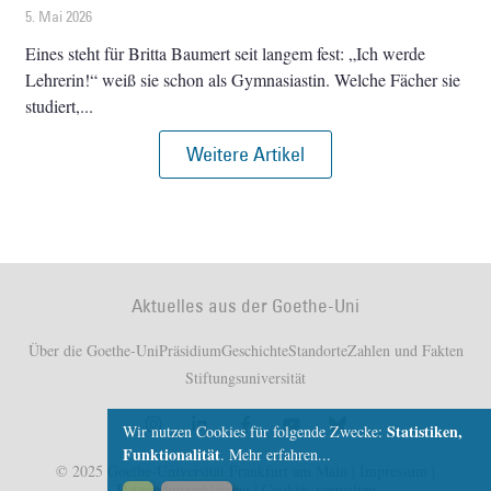
5. Mai 2026
Eines steht für Britta Baumert seit langem fest: „Ich werde
Lehrerin!“ weiß sie schon als Gymnasiastin. Welche Fächer sie
studiert,
Weitere Artikel
Aktuelles aus der Goethe-Uni
Über die Goethe-Uni
Präsidium
Geschichte
Standorte
Zahlen und Fakten
Stiftungsuniversität
Statistiken,
Wir nutzen Cookies für folgende Zwecke:
Funktionalität
.
Mehr erfahren...
© 2025 Goethe-Universität Frankfurt am Main |
Impressum
|
Datenschutzerklärung
|
Cookies verwalten