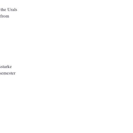
 the Urals
s from
sstarke
nsemester