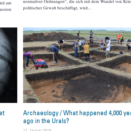
normativer Ordnungen“, die sich mit dem Wandel von Kri
ird am
politischer Gewalt beschäftigt, wird
kussion
et
Archaeology / What happened 4,000 ye
ago in the Urals?
17. Januar 2019