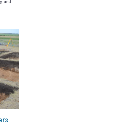
eg und
ars