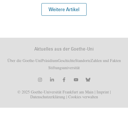
Weitere Artikel
Aktuelles aus der Goethe-Uni
Über die Goethe-Uni
Präsidium
Geschichte
Standorte
Zahlen und Fakten
Stiftungsuniversität
© 2025 Goethe-Universität Frankfurt am Main |
Imprint
|
Datenschutzerklärung
|
Cookies verwalten