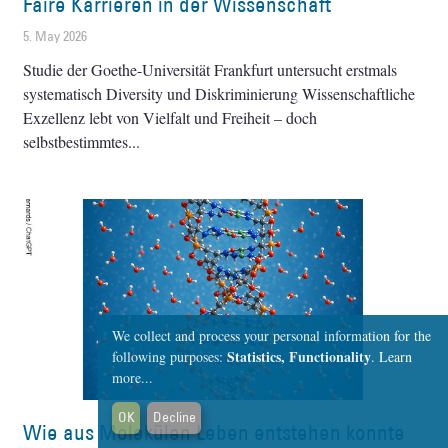
Faire Karrieren in der Wissenschaft
5. May 2026
Studie der Goethe-Universität Frankfurt untersucht erstmals
systematisch Diversity und Diskriminierung Wissenschaftliche
Exzellenz lebt von Vielfalt und Freiheit – doch
selbstbestimmtes
We collect and process your personal information for the
Statistics, Functionality
following purposes:
.
Learn
more...
OK
Decline
Wie aus Molekülen Leben entstehen konnte