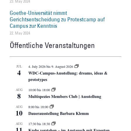
23. May 2024
Goethe-Universität nimmt
Gerichtsentscheidung zu Protestcamp auf
Campus zur Kenntnis
22. May 2024
Öffentliche Veranstaltungen
JUL
4. July 2026
bis
9. August 2026
4
WDC-Campus-Ausstellung: dreams, ideas &
prototypes
AUG
10:00
bis
18:00
8
Multispezies Members Club | Ausstellung
AUG
8:00
bis
18:00
10
Dauerausstellung Barbara Klemm
AUG
17:30
bis
18:30
11
Krebs verstehen – im Austausch mit Experten