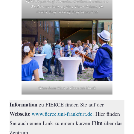
FB13 Physik Prof. Cornelius Krellner, Beirätin der
WE-Heraeus-Stiftung Prof. Roser Valenti, Dr.
Geibel, Prof. Schleiff, Prof. Marschall
Gäste beim Meet & Greet mit Musik
Information
zu FIERCE finden Sie auf der
Webseite
www.fierce.uni-frankfurt.de
. Hier finden
Film
Sie auch einen Link zu einem kurzen
über das
Zentrum.