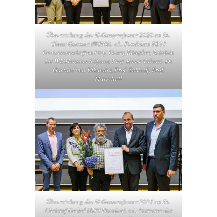
Überreichung der H-Gastprofessur 2020 an Dr.
Glenn Gaetani (WHOI), v.l.: Prodekan FB11
Geowissenschaften Prof. Georg Rümpker, Beirätin
der WE-Heraeus-Stiftung Prof. Roser Valenti, Dr.
Gaetani (mit Urkunde), Prof. Schleiff, Prof.
Marschall
Überreichung der H-Gastprofessur 2021 an Dr.
Christof Geibel (MPI Dresden), v.l.: Vertreter des