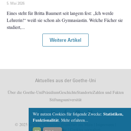
5. Mai 2026
Eines steht für Britta Baumert seit langem fest: „Ich werde
Lehrerin!“ weiß sie schon als Gymnasiastin. Welche Fächer sie
studiert,
Weitere Artikel
Aktuelles aus der Goethe-Uni
Über die Goethe-Uni
Präsidium
Geschichte
Standorte
Zahlen und Fakten
Stiftungsuniversität
Statistiken,
Wir nutzen Cookies für folgende Zwecke:
Funktionalität
.
Mehr erfahren...
© 2025 Goethe-Universität Frankfurt am Main |
Impressum
|
Datenschutzerklärung
|
Cookies verwalten