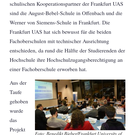
schulischen Kooperationspartner der Frankfurt UAS
sind die August-Bebel-Schule in Offenbach und die
Werner von Siemens-Schule in Frankfurt. Die
Frankfurt UAS hat sich bewusst für die beiden
Fachoberschulen mit technischer Ausrichtung
entschieden, da rund die Hälfte der Studierenden der
Hochschule ihre Hochschulzugangsberechtigung an
einer Fachoberschule erworben hat.
Aus der
Taufe
gehoben
wurde
das
Projekt
Foto: Benedikt Bieber/Frankfurt University of