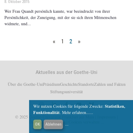
8. Oktober 2015
Wer Frau Quandt persönlich kannte, war beeindruckt von ihrer
Persönlichkeit, der Zuneigung, mit der sie sich ihren Mitmenschen
widmete, und
«
1
2
»
Aktuelles aus der Goethe-Uni
Über die Goethe-Uni
Präsidium
Geschichte
Standorte
Zahlen und Fakten
Stiftungsuniversität
Statistiken,
Wir nutzen Cookies für folgende Zwecke:
Funktionalität
.
Mehr erfahren...
© 2025 Goethe-Universität Frankfurt am Main |
Impressum
|
Datenschutzerklärung
|
Cookies verwalten
OK
Ablehnen