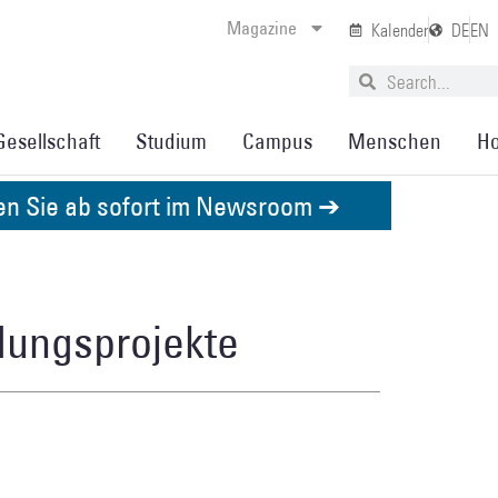
Magazine
Kalender
DE
EN
Gesellschaft
Studium
Campus
Menschen
Ho
den Sie ab sofort im Newsroom ➔
dungsprojekte