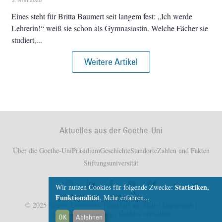
Eines steht für Britta Baumert seit langem fest: „Ich werde
Lehrerin!“ weiß sie schon als Gymnasiastin. Welche Fächer sie
studiert,
Weitere Artikel
Aktuelles aus der Goethe-Uni
Über die Goethe-Uni
Präsidium
Geschichte
Standorte
Zahlen und Fakten
Stiftungsuniversität
Statistiken,
Wir nutzen Cookies für folgende Zwecke:
Funktionalität
.
Mehr erfahren...
© 2025 Goethe-Universität Frankfurt am Main |
Impressum
|
Datenschutzerklärung
|
Cookies verwalten
OK
Ablehnen