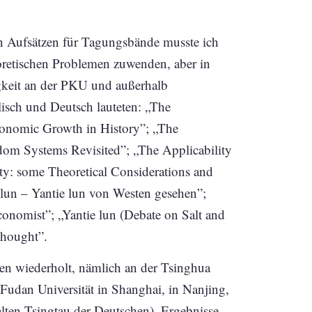
 Aufsätzen für Tagungsbände musste ich
retischen Problemen zuwenden, aber in
gkeit an der PKU und außerhalb
isch und Deutsch lauteten: „The
onomic Growth in History”; „The
ndom Systems Revisited”; „The Applicability
y: some Theoretical Considerations and
 lun – Yantie lun von Westen gesehen”;
nomist”; „Yantie lun (Debate on Salt and
Thought”.
ten wiederholt, nämlich an der Tsinghua
 Fudan Universität in Shanghai, in Nanjing,
ten Tsingtau der Deutschen). Ergebnisse