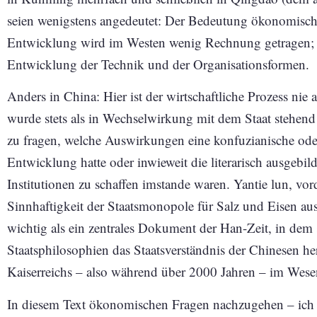
seien wenigstens angedeutet: Der Bedeutung ökonomische
Entwicklung wird im Westen wenig Rechnung getragen; di
Entwicklung der Technik und der Organisationsformen.
Anders in China: Hier ist der wirtschaftliche Prozess ni
wurde stets als in Wechselwirkung mit dem Staat stehend 
zu fragen, welche Auswirkungen eine konfuzianische oder 
Entwicklung hatte oder inwieweit die literarisch ausgebil
Institutionen zu schaffen imstande waren. Yantie lun, vo
Sinnhaftigkeit der Staatsmonopole für Salz und Eisen au
wichtig als ein zentrales Dokument der Han-Zeit, in dem
Staatsphilosophien das Staatsverständnis der Chinesen h
Kaiserreichs – also während über 2000 Jahren – im Wesen
In diesem Text ökonomischen Fragen nachzugehen – ich h