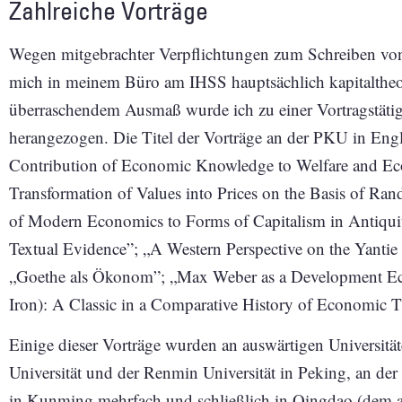
Zahlreiche Vorträge
Wegen mitgebrachter Verpflichtungen zum Schreiben von
mich in meinem Büro am IHSS hauptsächlich kapitaltheo
überraschendem Ausmaß wurde ich zu einer Vortragstäti
herangezogen. Die Titel der Vorträge an der PKU in Engl
Contribution of Economic Knowledge to Welfare and Ec
Transformation of Values into Prices on the Basis of Ra
of Modern Economics to Forms of Capitalism in Antiquit
Textual Evidence”; „A Western Perspective on the Yantie
„Goethe als Ökonom”; „Max Weber as a Development Eco
Iron): A Classic in a Comparative History of Economic 
Einige dieser Vorträge wurden an auswärtigen Universitä
Universität und der Renmin Universität in Peking, an der
in Kunming mehrfach und schließlich in Qingdao (dem al