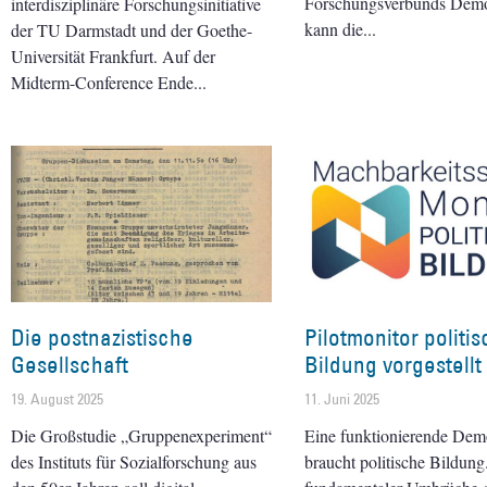
Forschungsverbunds Dem
interdisziplinäre Forschungsinitiative
kann die
der TU Darmstadt und der Goethe-
Universität Frankfurt. Auf der
Midterm-Conference Ende
Die postnazistische
Pilotmonitor politi
Gesellschaft
Bildung vorgestellt
19. August 2025
11. Juni 2025
Die Großstudie „Gruppenexperiment“
Eine funktionierende Dem
des Instituts für Sozialforschung aus
braucht politische Bildung