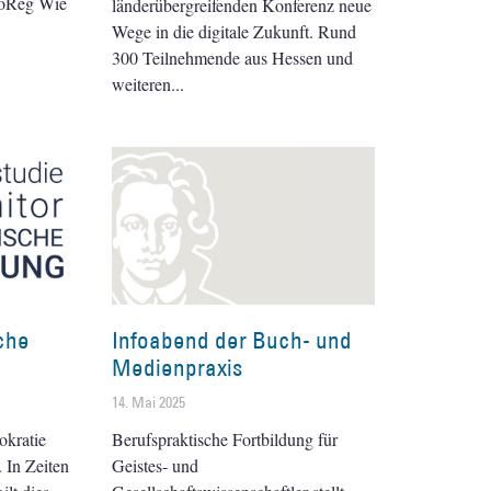
oReg Wie
länderübergreifenden Konferenz neue
Wege in die digitale Zukunft. Rund
300 Teilnehmende aus Hessen und
weiteren
sche
Infoabend der Buch- und
Medienpraxis
14. Mai 2025
okratie
Berufspraktische Fortbildung für
. In Zeiten
Geistes- und