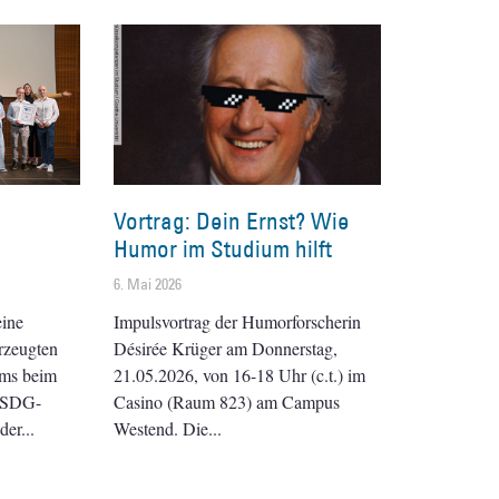
Vortrag: Dein Ernst? Wie
Humor im Studium hilft
6. Mai 2026
eine
Impulsvortrag der Humorforscherin
rzeugten
Désirée Krüger am Donnerstag,
ams beim
21.05.2026, von 16-18 Uhr (c.t.) im
e-SDG-
Casino (Raum 823) am Campus
der
Westend. Die