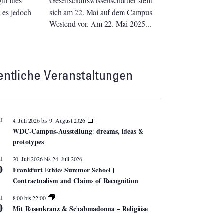
lt dies
Gesellschaftswissenschaftler stellt
t es jedoch
sich am 22. Mai auf dem Campus
Westend vor. Am 22. Mai 2025
entliche Veranstaltungen
I
4. Juli 2026
bis
9. August 2026
WDC-Campus-Ausstellung: dreams, ideas &
prototypes
I
20. Juli 2026
bis
24. Juli 2026
0
Frankfurt Ethics Summer School |
Contractualism and Claims of Recognition
I
8:00
bis
22:00
0
Mit Rosenkranz & Schabmadonna – Religiöse