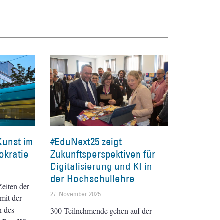
Kunst im
#EduNext25 zeigt
okratie
Zukunftsperspektiven für
Digitalisierung und KI in
der Hochschullehre
eiten der
27. November 2025
mit der
n des
300 Teilnehmende gehen auf der