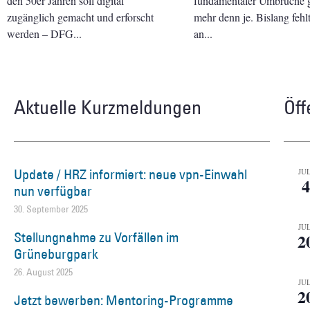
den 50er Jahren soll digital
fundamentaler Umbrüche gi
zugänglich gemacht und erforscht
mehr denn je. Bislang fehl
werden – DFG
an
Aktuelle Kurzmeldungen
Öff
Update / HRZ informiert: neue vpn-Einwahl
JUL
4
nun verfügbar
30. September 2025
JUL
Stellungnahme zu Vorfällen im
2
Grüneburgpark
26. August 2025
JUL
2
Jetzt bewerben: Mentoring-Programme