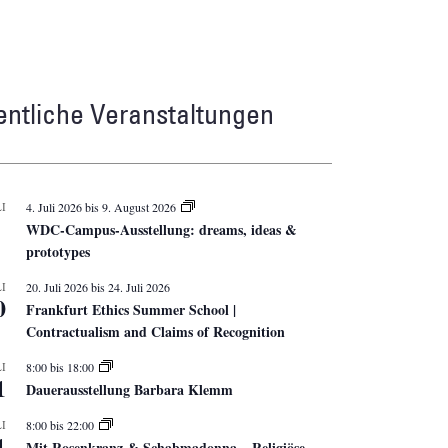
entliche Veranstaltungen
I
4. Juli 2026
bis
9. August 2026
WDC-Campus-Ausstellung: dreams, ideas &
prototypes
I
20. Juli 2026
bis
24. Juli 2026
0
Frankfurt Ethics Summer School |
Contractualism and Claims of Recognition
I
8:00
bis
18:00
1
Dauerausstellung Barbara Klemm
I
8:00
bis
22:00
1
Mit Rosenkranz & Schabmadonna – Religiöse