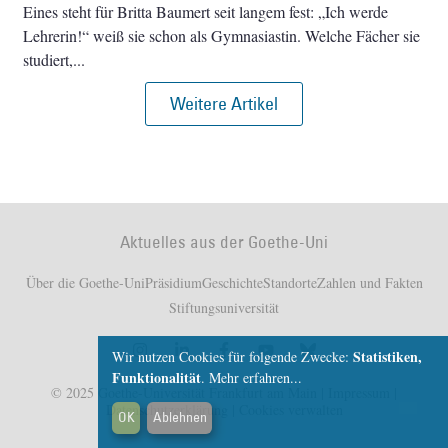
Eines steht für Britta Baumert seit langem fest: „Ich werde
Lehrerin!“ weiß sie schon als Gymnasiastin. Welche Fächer sie
studiert,
Weitere Artikel
Aktuelles aus der Goethe-Uni
Über die Goethe-Uni
Präsidium
Geschichte
Standorte
Zahlen und Fakten
Stiftungsuniversität
Statistiken,
Wir nutzen Cookies für folgende Zwecke:
Funktionalität
.
Mehr erfahren...
© 2025 Goethe-Universität Frankfurt am Main |
Impressum
|
Datenschutzerklärung
|
Cookies verwalten
OK
Ablehnen