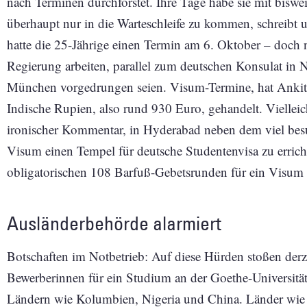
nach Terminen durchforstet. Ihre Tage habe sie mit biswe
überhaupt nur in die Warteschleife zu kommen, schreibt 
hatte die 25-Jährige einen Termin am 6. Oktober – doch n
Regierung arbeiten, parallel zum deutschen Konsulat in
München vorgedrungen seien. Visum-Termine, hat Ankita
Indische Rupien, also rund 930 Euro, gehandelt. Vielleich
ironischer Kommentar, in Hyderabad neben dem viel bes
Visum einen Tempel für deutsche Studentenvisa zu errichte
obligatorischen 108 Barfuß-Gebetsrunden für ein Visum
Ausländerbehörde alarmiert
Botschaften im Notbetrieb: Auf diese Hürden stoßen der
Bewerberinnen für ein Studium an der Goethe-Universität
Ländern wie Kolumbien, Nigeria und China. Länder wie 