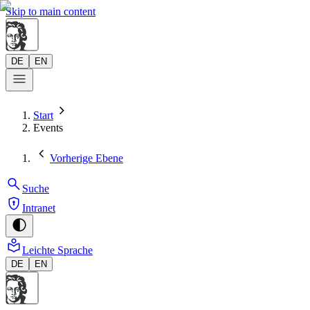
Skip to main content
DE
EN
Start
Events
Vorherige Ebene
Suche
Intranet
Leichte Sprache
DE
EN